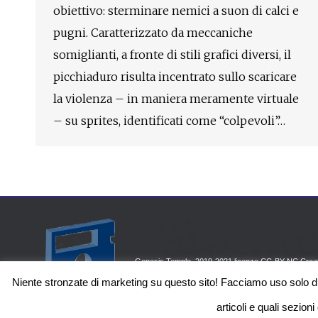
obiettivo: sterminare nemici a suon di calci e
pugni. Caratterizzato da meccaniche
somiglianti, a fronte di stili grafici diversi, il
picchiaduro risulta incentrato sullo scaricare
la violenza – in maniera meramente virtuale
– su sprites, identificati come “colpevoli”…
Genesis Temple, 2019-2021 licenze CC-BY-NC Creat
Niente stronzate di marketing su questo sito! Facciamo uso solo di co
articoli e quali sezion