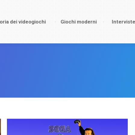
oria dei videogiochi
Storia dei videogiochi
Giochi moderni
Giochi moderni
Intervist
Intervist