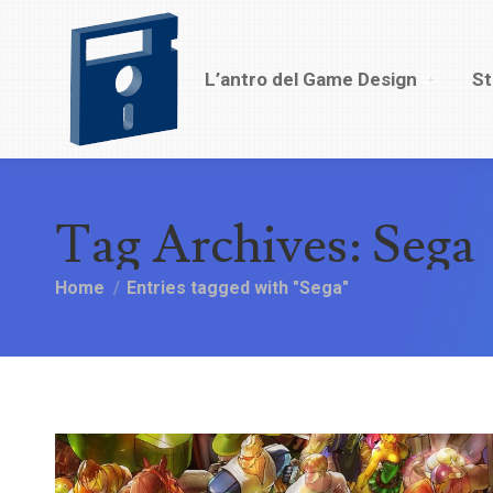
L’antro del Game Design
L’antro del Game Design
St
Tag Archives:
Sega
You are here:
Home
Entries tagged with "Sega"