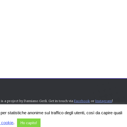
s a project by Damiano Gerli. Get in touch via
Facebook
or
Instagram
!
Should you wish to, you can also support me on
Patreon
. Thanks!
er statistiche anonime sul traffico degli utenti, così da capire quali
i cookie
.
Ho capito!