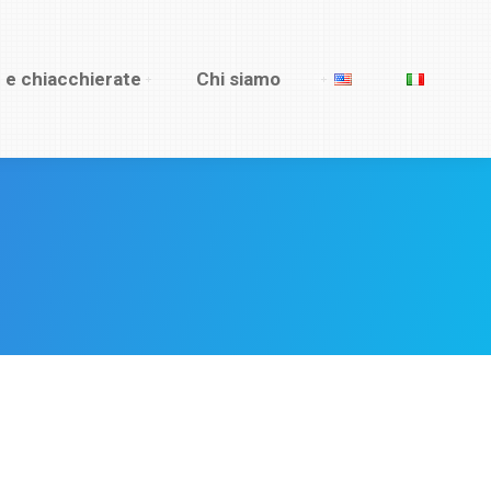
e e chiacchierate
e e chiacchierate
Chi siamo
Chi siamo